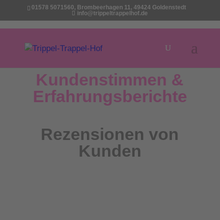
01578 5071560, Brombeerhagen 11, 49424 Goldenstedt
info@trippeltrappelhof.de
Kundenstimmen &
Erfahrungsberichte
Rezensionen von
Kunden
Seit Anike vor vier Jahren durch eine
Ferienpass-Aktion das erste Mal