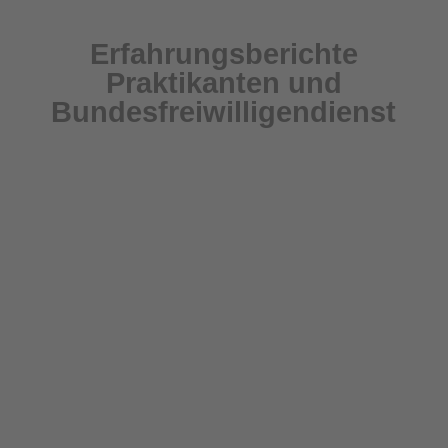
Erfahrungsberichte
Praktikanten und
Bundesfreiwilligendienst
Liebe Mandy, vor vielen Monaten berichtete ich
dir von meinem Wunsch, zukünftig therapeutisch
mit Pferden und Kindern & Eltern zu arbeiten. Ich
wollte mir gern über ein Praktikum ein realen
Eindruck von dem Beruf bzw. Berufung machen
können. Danke das du mir das...